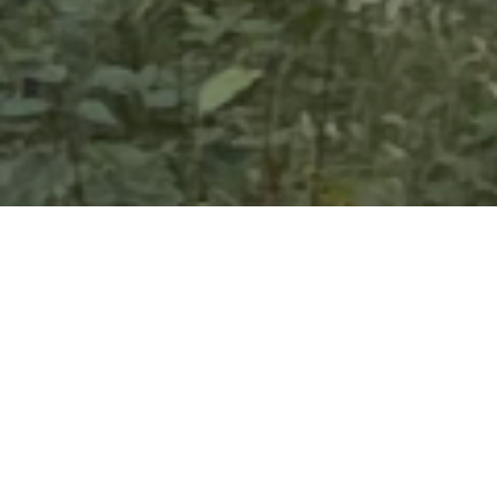
BALI JÁNOS
[menü jobbra fent, három kis vonal]