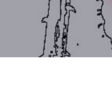
ZTÁZIS
lajon párolódó hagymát égő és viszkető lábszár